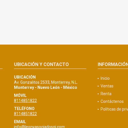
UBICACIÓN Y CONTACTO
INFORMACIÓ
UBICACIÓN
Inicio
Av. Gonzalitos 2533, Monterrey, N.L.
Ventas
Monterrey - Nuevo León - México
Renta
MÓVIL
8114851822
Contáctenos
TELÉFONO
Políticas de pr
8114851822
EMAIL
info@leonyasociadosgi.com