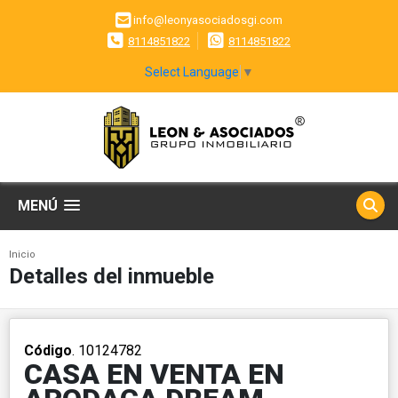
info@leonyasociadosgi.com
8114851822
8114851822
Select Language
▼
MENÚ
Inicio
Detalles del inmueble
Código
. 10124782
CASA EN VENTA EN