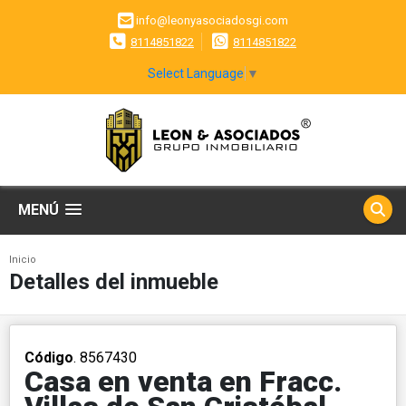
info@leonyasociadosgi.com
8114851822
8114851822
Select Language
▼
MENÚ
Inicio
Detalles del inmueble
Código
. 8567430
Casa en venta en Fracc.