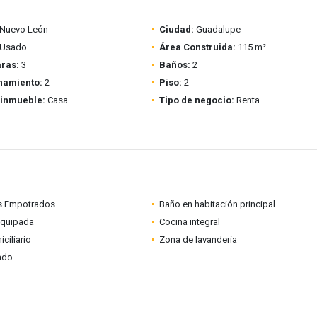
Nuevo León
Ciudad:
Guadalupe
Usado
Área Construida:
115 m²
ras:
3
Baños:
2
namiento:
2
Piso:
2
 inmueble:
Casa
Tipo de negocio:
Renta
s Empotrados
Baño en habitación principal
equipada
Cocina integral
ciliario
Zona de lavandería
ado