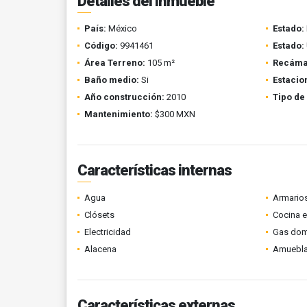
Detalles del inmueble
País:
México
Estado:
Código:
9941461
Estado:
Área Terreno:
105 m²
Recáma
Baño medio:
Si
Estacio
Año construcción:
2010
Tipo de
Mantenimiento:
$300 MXN
Características internas
Agua
Armario
Clósets
Cocina 
Electricidad
Gas domi
Alacena
Amuebl
Características externas