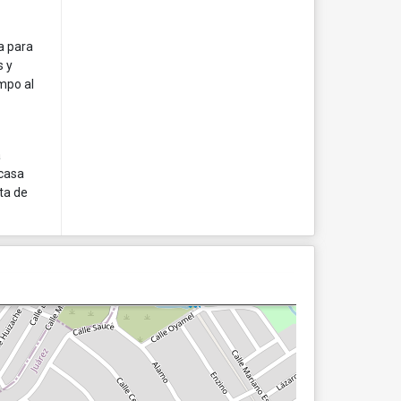
a para
s y
empo al
a
 casa
ta de