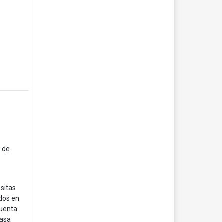
a de
esitas
ados en
cuenta
casa