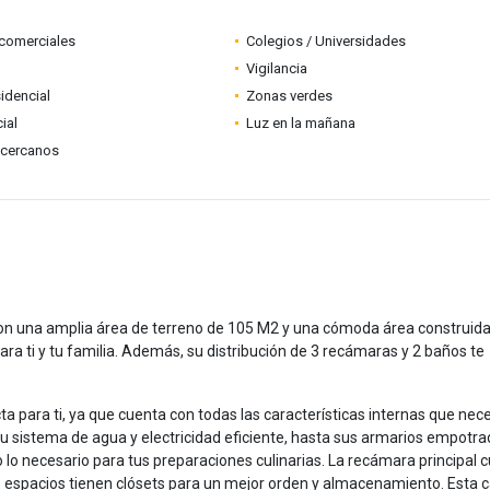
comerciales
Colegios / Universidades
Vigilancia
idencial
Zonas verdes
ial
Luz en la mañana
 cercanos
con una amplia área de terreno de 105 M2 y una cómoda área construid
ra ti y tu familia. Además, su distribución de 3 recámaras y 2 baños te
ta para ti, ya que cuenta con todas las características internas que nec
su sistema de agua y electricidad eficiente, hasta sus armarios empotr
 lo necesario para tus preparaciones culinarias. La recámara principal 
s espacios tienen clósets para un mejor orden y almacenamiento. Esta 