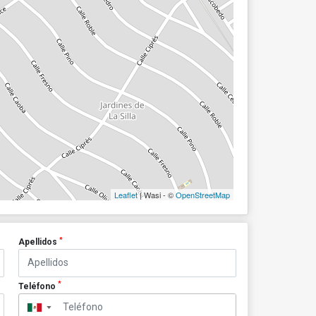
Leaflet
| Wasi - ©
OpenStreetMap
*
Apellidos
*
Teléfono
▼