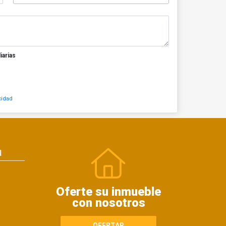
iarias
cidad
N
Oferte su inmueble
con nosotros
OFERTAR