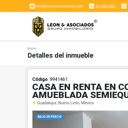
info@leonyasociadosgi.com
8114851822
Inicio
Detalles del inmueble
Código
. 9941461
CASA EN RENTA EN CO
AMUEBLADA SEMIEQU
Guadalupe, Nuevo León, México
BAJO DE PRECIO