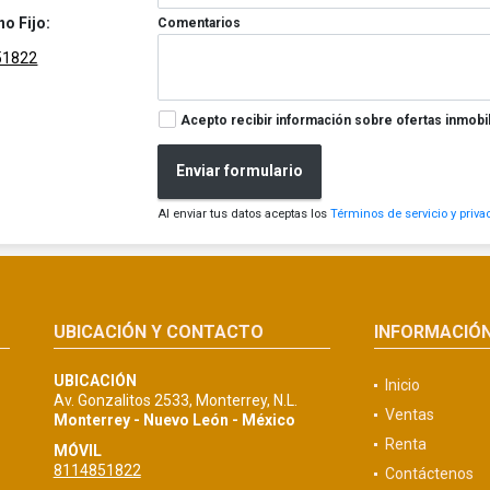
no Fijo:
Comentarios
51822
Acepto recibir información sobre ofertas inmobil
Enviar formulario
Al enviar tus datos aceptas los
Términos de servicio y priva
UBICACIÓN Y CONTACTO
INFORMACIÓ
UBICACIÓN
Inicio
Av. Gonzalitos 2533, Monterrey, N.L.
Ventas
Monterrey - Nuevo León - México
Renta
MÓVIL
8114851822
Contáctenos