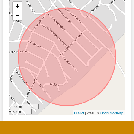
+
−
200 m
500 ft
Leaflet
| Wasi - ©
OpenStreetMap