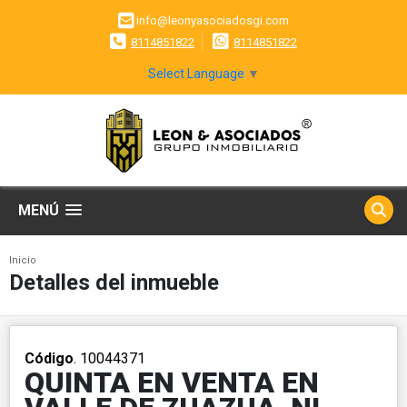
info@leonyasociadosgi.com
8114851822
8114851822
Select Language
▼
MENÚ
Inicio
Detalles del inmueble
Código
. 10044371
QUINTA EN VENTA EN