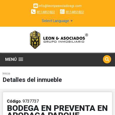
info@leonyasociadosgi.com
8114851822
8114851822
Select Language
▼
MENÚ
Inicio
Detalles del inmueble
Código
. 9737737
BODEGA EN PREVENTA EN