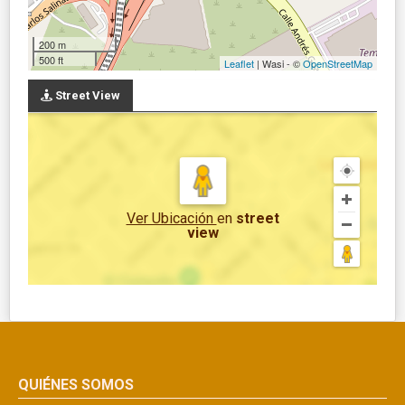
200 m
500 ft
Leaflet
| Wasi - ©
OpenStreetMap
Street View
Ver Ubicación
en
street
view
QUIÉNES SOMOS