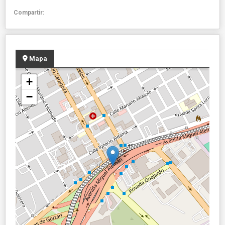
Compartir:
Mapa
+
−