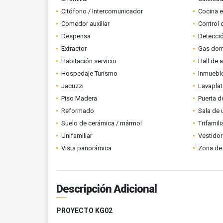
Citófono / Intercomunicador
Cocina 
Comedor auxiliar
Control 
Despensa
Detecci
Extractor
Gas domi
Habitación servicio
Hall de 
Hospedaje Turismo
Inmueble
Jacuzzi
Lavapla
Piso Madera
Puerta d
Reformado
Sala de 
Suelo de cerámica / mármol
Trifamili
Unifamiliar
Vestidor
Vista panorámica
Zona de 
Descripción Adicional
PROYECTO KG02