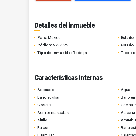
Detalles del inmueble
País:
México
Estado:
Código:
9737725
Estado:
Tipo de inmueble:
Bodega
Tipo de
Características internas
Adosado
Agua
Baño auxiliar
Baño en 
Clósets
Cocina i
Admite mascotas
Alacena
Altillo
Amuebl
Balcón
Barra es
Bifamiliar
Calenta