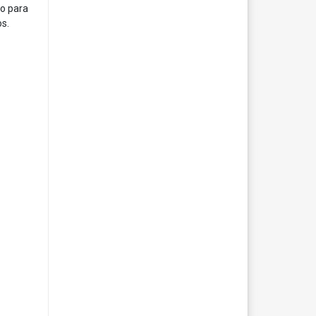
do para
os.