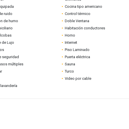
equipada
Cocina tipo americano
de ruido
Control térmico
ón de humo
Doble Ventana
ciliario
Habitación conductores
alcobas
Horno
 de Lujo
Internet
tos
Piso Laminado
e seguridad
Puerta eléctrica
usos múltiples
Sauna
ar
Turco
Video por cable
lavandería