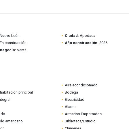
Nuevo León
Ciudad:
Apodaca
En construcción
Año construcción:
2026
 negocio:
Venta
Aire acondicionado
habitación principal
Bodega
ntegral
Electricidad
Alarma
ado
Armarios Empotrados
tilo americano
Biblioteca/Estudio
dor
Chimenea