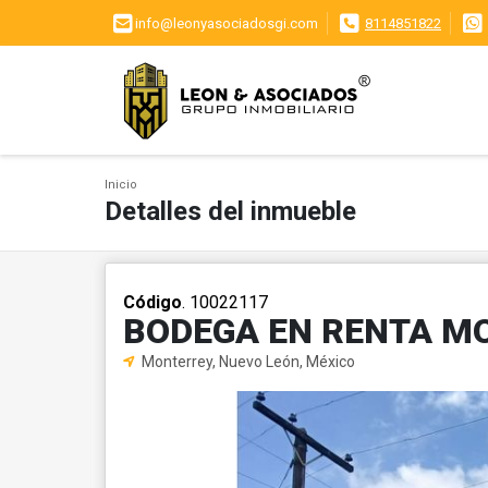
info@leonyasociadosgi.com
8114851822
Inicio
Detalles del inmueble
Código
. 10022117
BODEGA EN RENTA M
Monterrey, Nuevo León, México