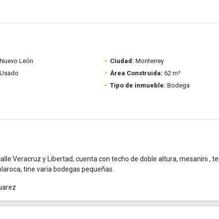
Nuevo León
Ciudad:
Monterrey
Usado
Área Construida:
62 m²
Tipo de inmueble:
Bodega
le Veracruz y Libertad, cuenta con techo de doble altura, mesanini , te
ablaroca, tine varia bodegas pequeñas.
Suarez