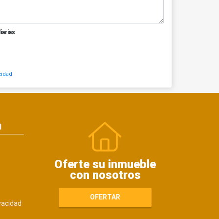
iarias
cidad
N
Oferte su inmueble
con nosotros
OFERTAR
ivacidad