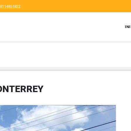
8114851822
IN
ONTERREY