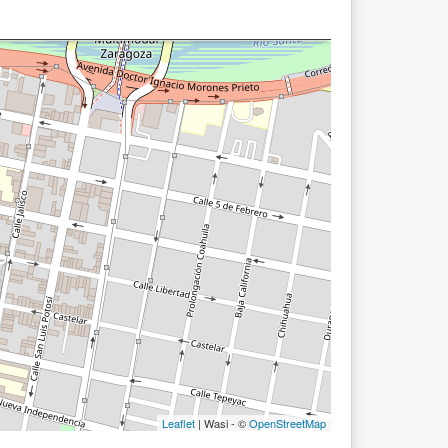
Leaflet
| Wasi - ©
OpenStreetMap