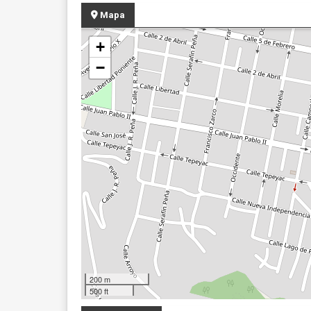
Mapa
+
−
200 m
500 ft