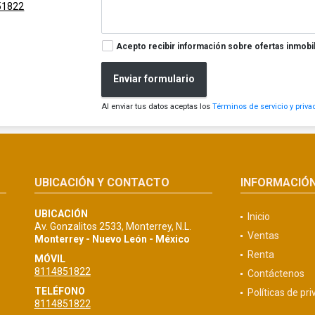
51822
Acepto recibir información sobre ofertas inmobil
Enviar formulario
Al enviar tus datos aceptas los
Términos de servicio y priva
UBICACIÓN Y CONTACTO
INFORMACIÓ
UBICACIÓN
Inicio
Av. Gonzalitos 2533, Monterrey, N.L.
Ventas
Monterrey - Nuevo León - México
Renta
MÓVIL
8114851822
Contáctenos
TELÉFONO
Políticas de pr
8114851822